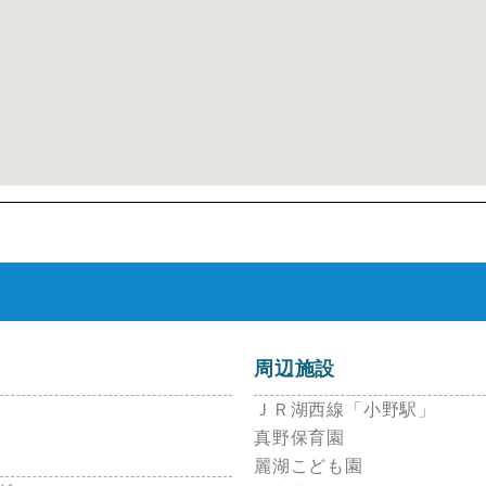
周辺施設
ＪＲ湖西線「小野
真野保育園
麗湖こども園