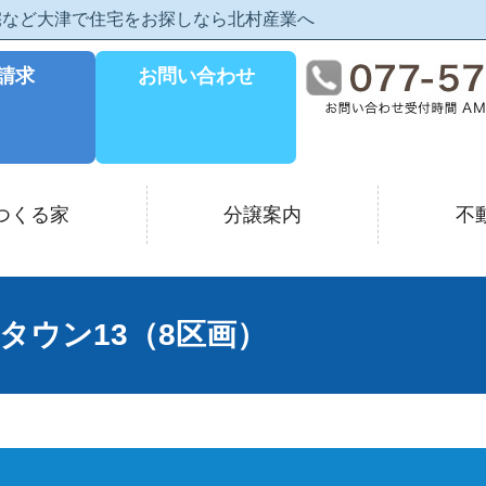
住宅など大津で住宅をお探しなら北村産業へ
請求
お問い合わせ
つくる家
分譲案内
不
タウン13（8区画）