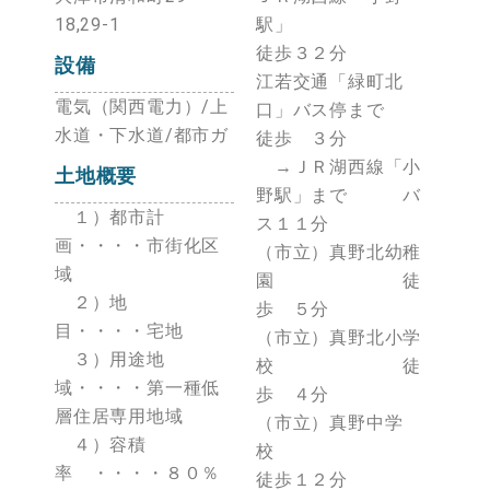
18,29-1
駅」
徒歩３２分
設備
江若交通「緑町北
電気（関西電力）/上
口」バス停まで
水道・下水道/都市ガ
徒歩 ３分
→ＪＲ湖西線「小
土地概要
野駅」まで バ
１）都市計
ス１１分
画・・・・市街化区
（市立）真野北幼稚
域
園 徒
２）地
歩 ５分
目・・・・宅地
（市立）真野北小学
３）用途地
校 徒
域・・・・第一種低
歩 ４分
層住居専用地域
（市立）真野中学
４）容積
校
率 ・・・・８０％
徒歩１２分