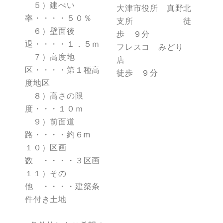
５）建ぺい
大津市役所 真野北
率・・・・５０％
支所 徒
６）壁面後
歩 ９分
退・・・・１．５ｍ
フレスコ みどり
７）高度地
店
区・・・・第１種高
徒歩 ９分
度地区
８）高さの限
度・・・１０ｍ
９）前面道
路・・・・約６m
１０）区画
数 ・・・・３区画
１１）その
他 ・・・・建築条
件付き土地