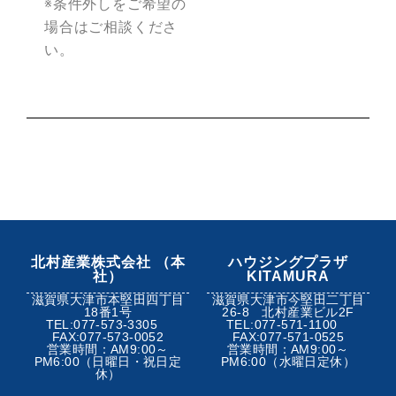
※条件外しをご希望の
場合はご相談くださ
い。
北村産業株式会社 （本
ハウジングプラザ
社）
KITAMURA
滋賀県大津市本堅田四丁目
滋賀県大津市今堅田二丁目
18番1号
26-8 北村産業ビル2F
TEL:077-573-3305
TEL:077-571-1100
FAX:077-573-0052
FAX:077-571-0525
営業時間：AM9:00～
営業時間：AM9:00～
PM6:00（日曜日・祝日定
PM6:00（水曜日定休）
休）