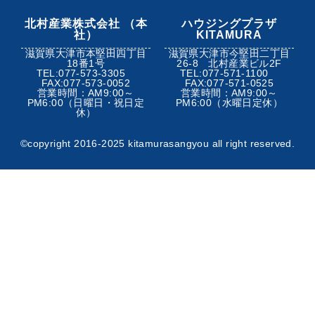
北村産業株式会社 （本
ハウジングプラザ
社）
KITAMURA
滋賀県大津市本堅田四丁目
滋賀県大津市今堅田二丁目
18番1号
26-8 北村産業ビル2F
TEL:077-573-3305
TEL:077-571-1100
FAX:077-573-0052
FAX:077-571-0525
営業時間：AM9:00～
営業時間：AM9:00～
PM6:00（日曜日・祝日定
PM6:00（水曜日定休）
休）
©︎copyright 2016-2025 kitamurasangyou all right reserved.