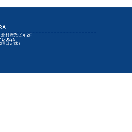
RA
 北村産業ビル2F
71-0525
（水曜日定休）