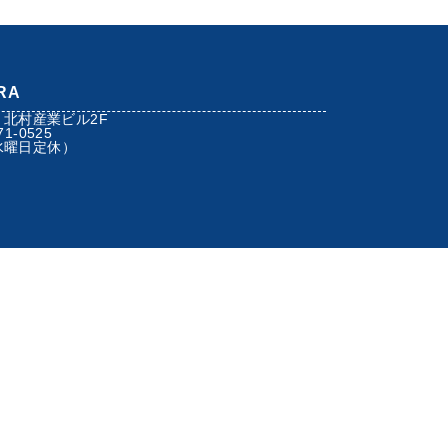
RA
 北村産業ビル2F
71-0525
（水曜日定休）