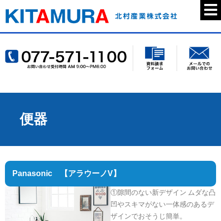
便器
Panasonic 【アラウーノV】
①隙間のない新デザイン ムダな凸
凹やスキマがない一体感のあるデ
ザインでおそうじ簡単。