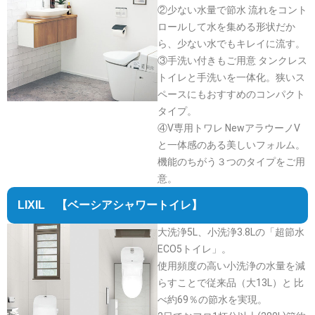
②少ない水量で節水 流れをコント
ロールして水を集める形状だか
ら、少ない水でもキレイに流す。
③手洗い付きもご用意 タンクレス
トイレと手洗いを一体化。狭いス
ペースにもおすすめのコンパクト
タイプ。
④V専用トワレ NewアラウーノV
と一体感のある美しいフォルム。
機能のちがう３つのタイプをご用
意。
LIXIL 【ベーシアシャワートイレ】
大洗浄5L、小洗浄3.8Lの「超節水
ECO5トイレ」。
使用頻度の高い小洗浄の水量を減
らすことで従来品（大13L）と 比
べ約69％の節水を実現。