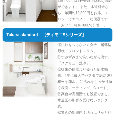
2日でおフロ1杯分以上(280L)節約
ができます。 また、水道料金な
ら、年間約13,800円もお得。エコ
ロジーでエコノミーな便器です
（おフロ1杯を180Lで計算）。
Takara standard 【ティモニSシリーズ】
①汚れをつけないカタチ、超薄型
形状「フロントスリム」
②すみずみまで洗いながら流す。
「スクリュー洗浄」。
③従来の便器より優れた節水効
果。1年に最大でバスタブ約210杯
相当を節水。 ④汚れをしっかり防
ぐ表面コーティング「Gコート」
⑤高台や高層階でも設置できる、
水道圧の影響を受けないタンク
式。
⑥驚きの新発想！汚れはサッとひ