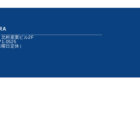
RA
 北村産業ビル2F
71-0525
（水曜日定休）