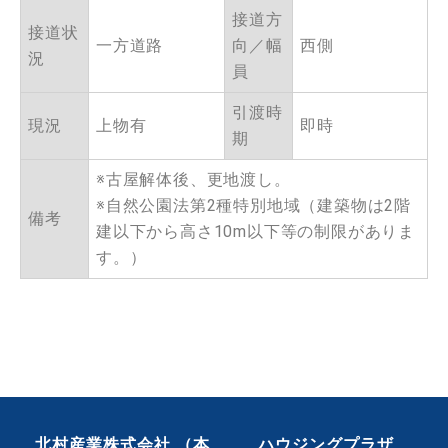
接道方
接道状
一方道路
向／幅
西側
況
員
引渡時
現況
上物有
即時
期
※古屋解体後、更地渡し。
※自然公園法第2種特別地域（建築物は2階
備考
建以下から高さ10m以下等の制限がありま
す。）
北村産業株式会社 （本
ハウジングプラザ