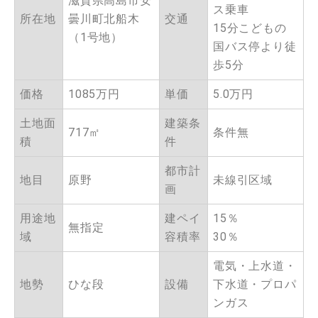
滋賀県高島市安
ス乗車
所在地
曇川町北船木
交通
15分こどもの
（1号地）
国バス停より徒
歩5分
価格
1085万円
単価
5.0万円
土地面
建築条
717㎡
条件無
積
件
都市計
地目
原野
未線引区域
画
用途地
建ペイ
15％
無指定
域
容積率
30％
電気・上水道・
地勢
ひな段
設備
下水道・プロパ
ンガス