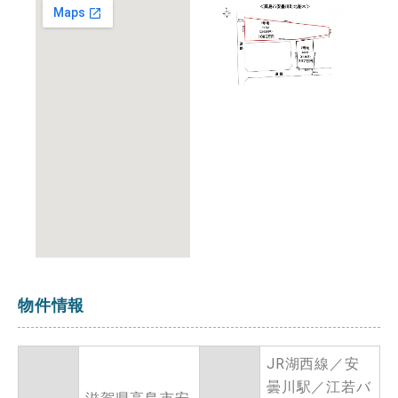
物件情報
JR湖西線／安
曇川駅／江若バ