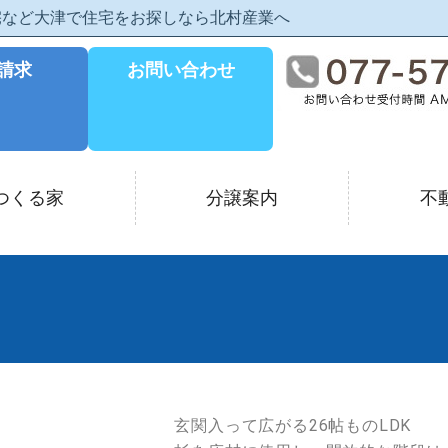
住宅など大津で住宅をお探しなら北村産業へ
請求
お問い合わせ
つくる家
分譲案内
不
玄関入って広がる26帖ものLDK