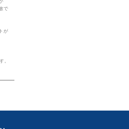
が
敵で
トが
。
す。